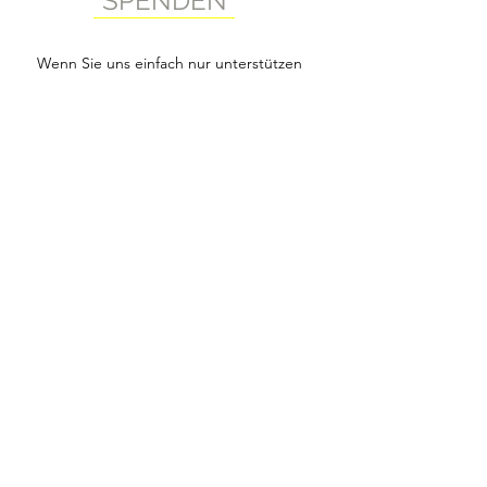
SPENDEN
Wenn Sie uns einfach nur unterstützen
wollen, ohne Mitglied des Vereins zu
werden, nehmen wir auch gerne
private Einzelspenden auf unser Konto
an.
Unsere Bankverbindung:
ZYAN
Basler Kantonalbank
Clearing-Nr. 770
BIC BKBBCHBBXXX
IBAN CH18
0077 0254 8533 6200 1
Home
©2020 por Kados Duo.